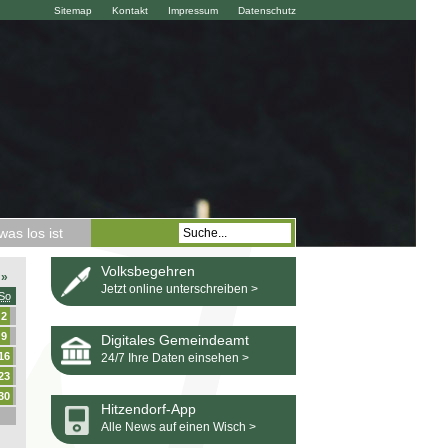
Sitemap
Kontakt
Impressum
Datenschutz
as los ist
Volksbegehren
»
Jetzt online unterschreiben >
So
2
9
Digitales Gemeindeamt
16
24/7 Ihre Daten einsehen >
23
30
Hitzendorf-App
Alle News auf einen Wisch >