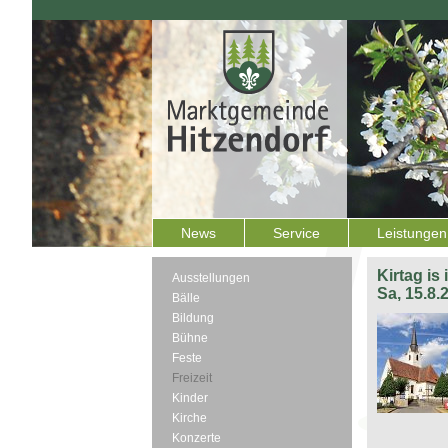
News
Service
Leistungen
Kirtag is
Ausstellungen
Sa, 15.8.
Bälle
Bildung
Bühne
Feste
Freizeit
Kinder
Kirche
Konzerte