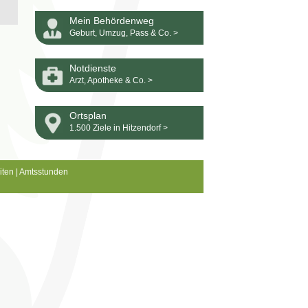
Mein Behördenweg
Geburt, Umzug, Pass & Co. >
Notdienste
Arzt, Apotheke & Co. >
Ortsplan
1.500 Ziele in Hitzendorf >
iten
|
Amtsstunden