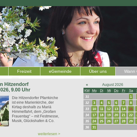
Freizeit
eGemeinde
Über uns
Wann w
 in Hitzendorf
«
August 2026
2026, 9.00 Uhr
KW
Mo
Di
Mi
Do
Fr
Sa
31
1
Die Hitzendorfer Pfarrkirche
ist eine Marienkirche, der
32
3
4
5
6
7
8
Kirtag deshalb zu Mariä
33
10
11
12
13
14
15
Himmelfahrt, dem „Großen
34
17
18
19
20
21
22
Frauentag“ – mit Festmesse,
Musik, Glückshafen & Co.
35
24
25
26
27
28
29
36
31
weiterlesen >