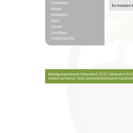
Kulinarium
Es konnten k
Märkte
Müllabfuhr
Sport
Schule
Sonstiges
STEIERMARK
Marktgemeindeamt Hitzendorf | 8151 Hitzendorf 63/1
Soweit auf dieser Seite personenbezogene Ausdrück