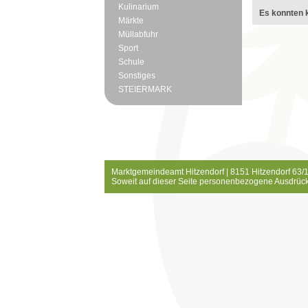
Kulinarium
Es konnten k
Märkte
Müllabfuhr
Sport
Schule
Sonstiges
STEIERMARK
Marktgemeindeamt Hitzendorf | 8151 Hitzendorf 63/1
Soweit auf dieser Seite personenbezogene Ausdrück