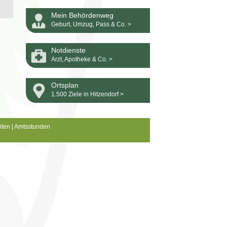
Mein Behördenweg
Geburt, Umzug, Pass & Co. >
Notdienste
Arzt, Apotheke & Co. >
Ortsplan
1.500 Ziele in Hitzendorf >
iten
|
Amtsstunden