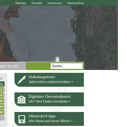
Sitemap
Kontakt
Impressum
Datenschutz
as los ist
Volksbegehren
»
Jetzt online unterschreiben >
So
2
9
Digitales Gemeindeamt
16
24/7 Ihre Daten einsehen >
23
30
Hitzendorf-App
Alle News auf einen Wisch >