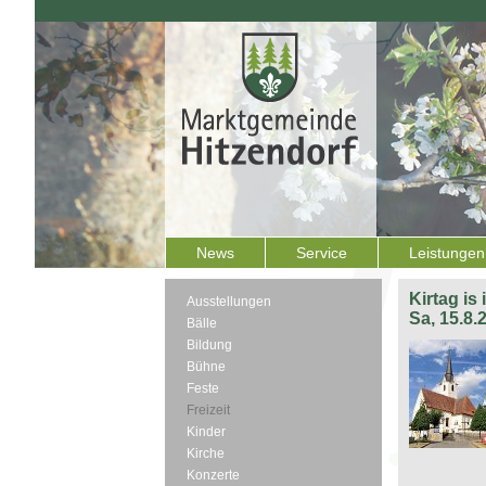
News
Service
Leistungen
Kirtag is
Ausstellungen
Sa, 15.8.
Bälle
Bildung
Bühne
Feste
Freizeit
Kinder
Kirche
Konzerte