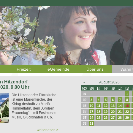
Freizeit
eGemeinde
Über uns
Wann w
 in Hitzendorf
«
August 2026
2026, 9.00 Uhr
KW
Mo
Di
Mi
Do
Fr
Sa
31
1
Die Hitzendorfer Pfarrkirche
ist eine Marienkirche, der
32
3
4
5
6
7
8
Kirtag deshalb zu Mariä
33
10
11
12
13
14
15
Himmelfahrt, dem „Großen
34
17
18
19
20
21
22
Frauentag“ – mit Festmesse,
Musik, Glückshafen & Co.
35
24
25
26
27
28
29
36
31
weiterlesen >