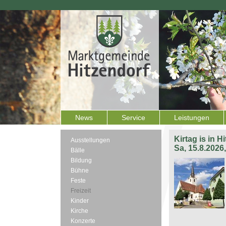
News
Service
Leistungen
Kirtag is in H
Ausstellungen
Sa, 15.8.2026
Bälle
Bildung
Bühne
Feste
Freizeit
Kinder
Kirche
Konzerte