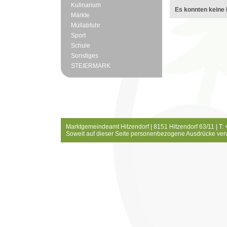
Kulinarium
Es konnten keine 
Märkte
Müllabfuhr
Sport
Schule
Sonstiges
STEIERMARK
Marktgemeindeamt Hitzendorf | 8151 Hitzendorf 63/11 | T:
Soweit auf dieser Seite personenbezogene Ausdrücke ver