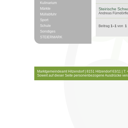
Kulinarium
Märkte
Steirische Schw
Andreas Fürndörfle
Müllabfuhr
Sport
Schule
Beitrag
1–1
von
1
Sonstiges
STEIERMARK
Marktgemeindeamt Hitzendorf | 8151 Hitzendorf 63/11 | T:
Soweit auf dieser Seite personenbezogene Ausdrücke ver