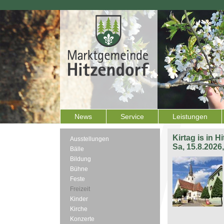
News
Service
Leistungen
Kirtag is in H
Ausstellungen
Sa, 15.8.2026
Bälle
Bildung
Bühne
Feste
Freizeit
Kinder
Kirche
Konzerte