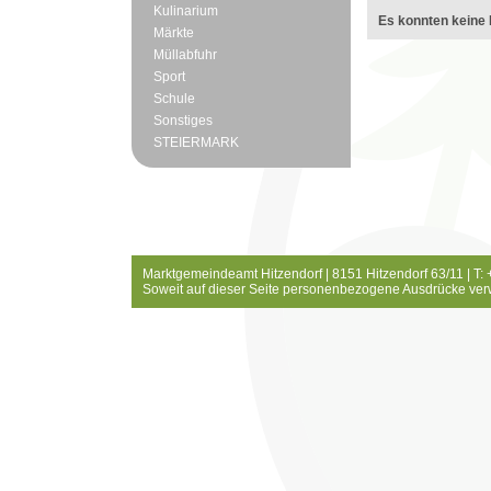
Kulinarium
Es konnten keine 
Märkte
Müllabfuhr
Sport
Schule
Sonstiges
STEIERMARK
Marktgemeindeamt Hitzendorf | 8151 Hitzendorf 63/11 | T:
Soweit auf dieser Seite personenbezogene Ausdrücke ver