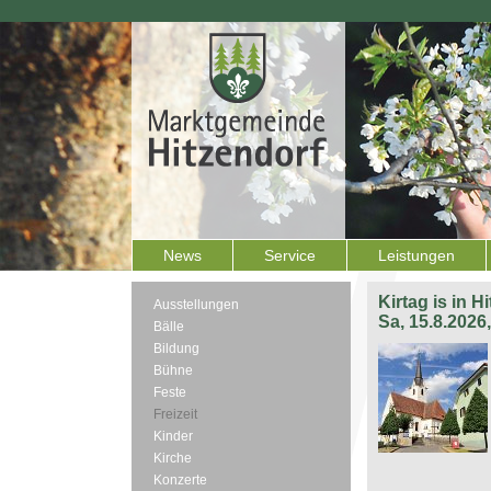
News
Service
Leistungen
Kirtag is in H
Ausstellungen
Sa, 15.8.2026
Bälle
Bildung
Bühne
Feste
Freizeit
Kinder
Kirche
Konzerte