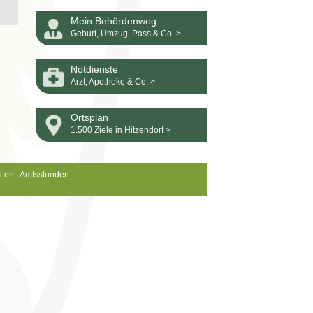
Mein Behördenweg
Geburt, Umzug, Pass & Co. >
Notdienste
Arzt, Apotheke & Co. >
Ortsplan
1.500 Ziele in Hitzendorf >
iten
|
Amtsstunden