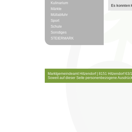
Kulinarium
Es konnten k
Märkte
Müllabfuhr
Sport
Schule
Sonstiges
STEIERMARK
Marktgemeindeamt Hitzendorf | 8151 Hitzendorf 63/1
Soweit auf dieser Seite personenbezogene Ausdrück