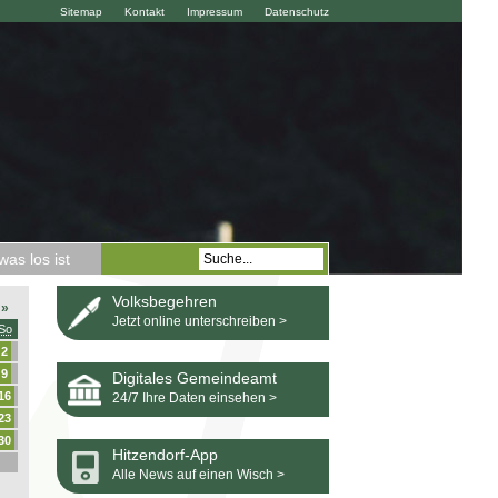
Sitemap
Kontakt
Impressum
Datenschutz
as los ist
Volksbegehren
»
Jetzt online unterschreiben >
So
2
9
Digitales Gemeindeamt
16
24/7 Ihre Daten einsehen >
23
30
Hitzendorf-App
Alle News auf einen Wisch >