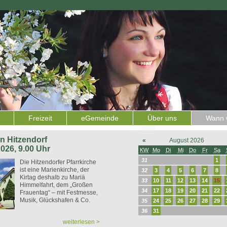
Freizeit
eGemeinde
Über uns
Wann w
 in Hitzendorf
«
August 2026
2026, 9.00 Uhr
KW
Mo
Di
Mi
Do
Fr
Sa
31
1
Die Hitzendorfer Pfarrkirche
ist eine Marienkirche, der
32
3
4
5
6
7
8
Kirtag deshalb zu Mariä
33
10
11
12
13
14
15
Himmelfahrt, dem „Großen
34
17
18
19
20
21
22
Frauentag“ – mit Festmesse,
Musik, Glückshafen & Co.
35
24
25
26
27
28
29
36
31
weiterlesen >