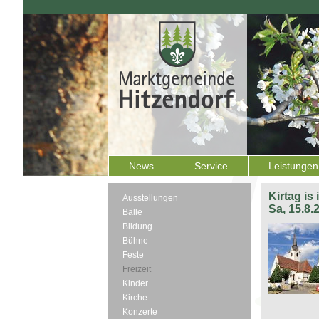
News
Service
Leistungen
Kirtag is
Ausstellungen
Sa, 15.8.
Bälle
Bildung
Bühne
Feste
Freizeit
Kinder
Kirche
Konzerte