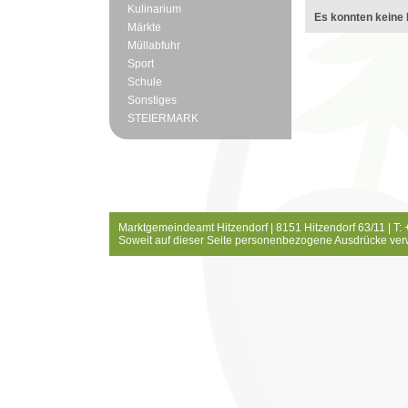
Kulinarium
Es konnten keine 
Märkte
Müllabfuhr
Sport
Schule
Sonstiges
STEIERMARK
Marktgemeindeamt Hitzendorf | 8151 Hitzendorf 63/11 | T:
Soweit auf dieser Seite personenbezogene Ausdrücke ver