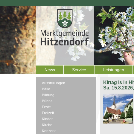
News
Service
Leistungen
Kirtag is in H
Ausstellungen
Sa, 15.8.2026
Bälle
Bildung
Bühne
Feste
Freizeit
Kinder
Kirche
Konzerte